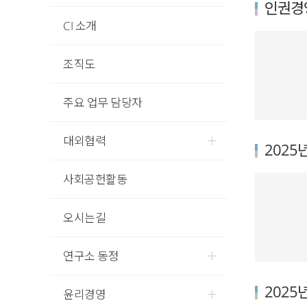
인권경
CI 소개
조직도
주요 업무 담당자
대외협력
202
사회공헌활동
오시는길
연구소 동정
2025
윤리경영