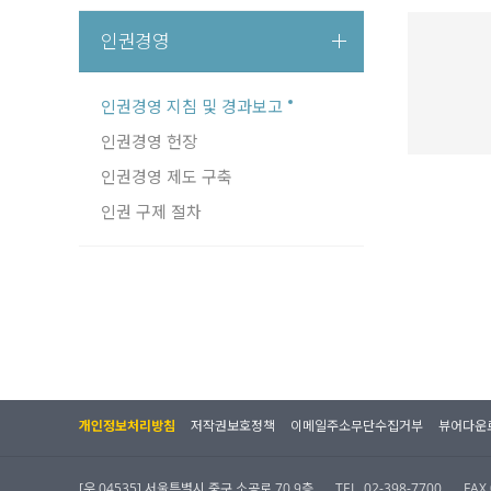
인권경영
인권경영 지침 및 경과보고
인권경영 헌장
인권경영 제도 구축
인권 구제 절차
개인정보처리방침
저작권보호정책
이메일주소무단수집거부
뷰어다운
[우 04535] 서울특별시 중구 소공로 70 9층
TEL. 02-398-7700
FAX